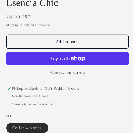
Esencia Chic
Regular
$20.00 USD
price
Shipping
calculated at checkout.
Add to cart
More payment options
Pickup available at
Tita's Fashion Jewelry
Usually ready in 2-4 days
View store information
Set
Collar + Aretes