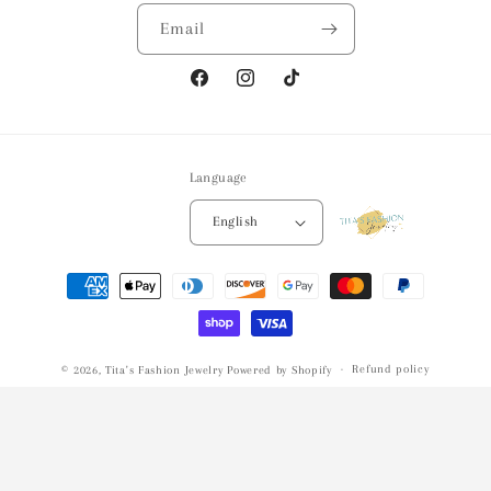
Email
Facebook
Instagram
TikTok
Language
English
Payment
methods
Refund policy
© 2026,
Tita's Fashion Jewelry
Powered by Shopify
Privacy policy
Terms of service
Shipping policy
Contact information