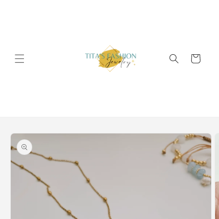
Skip to
content
Cart
Skip to
product
information